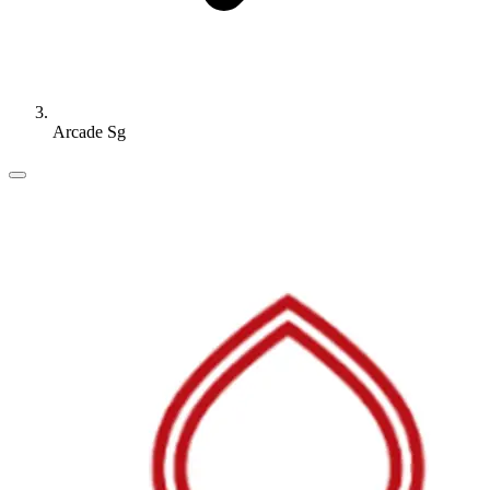
Arcade Sg