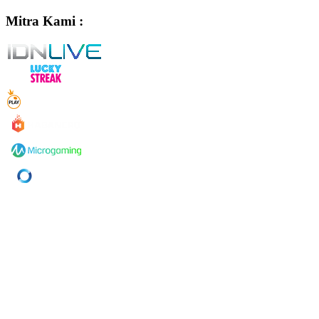
Mitra Kami :