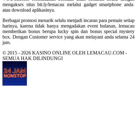
mengakses situs bit.ly/lemacau melalui gadget smartphone anda
atau download aplikasinya.
Berbagai promosi menarik selalu menjadi incaran para pemain setiap
harinya, karena tidak hanya mengadakan event bulanan, lemacau
memberikan bonus berupa lucky spin dan bonus special mystery
box. Dengan Customer service yang akan melayani anda selama 24
jam.
© 2015 - 2026 KASINO ONLINE OLEH LEMACAU.COM -
SEMUA HAK DILINDUNGI