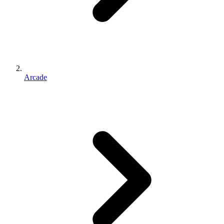
Arcade