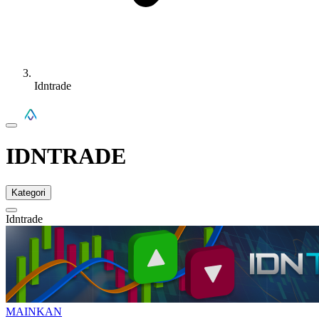
Idntrade
IDNTRADE
Kategori
Idntrade
MAINKAN