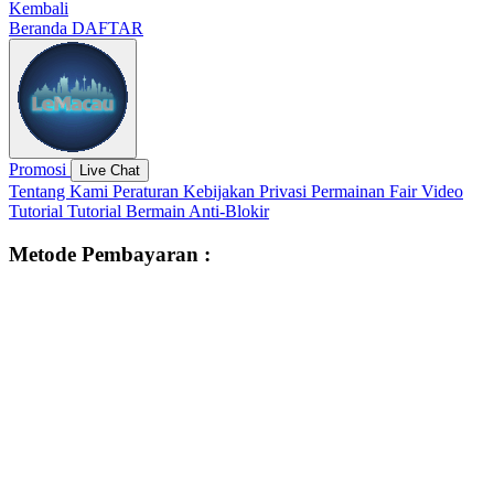
Kembali
Beranda
DAFTAR
Promosi
Live Chat
Tentang Kami
Peraturan
Kebijakan Privasi
Permainan Fair
Video
Tutorial
Tutorial Bermain
Anti-Blokir
Metode Pembayaran :