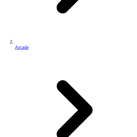
Arcade