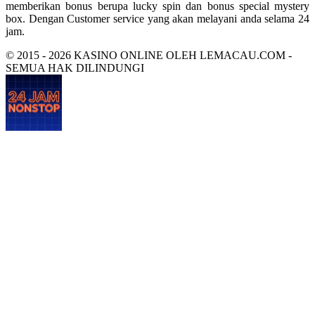
memberikan bonus berupa lucky spin dan bonus special mystery
box. Dengan Customer service yang akan melayani anda selama 24
jam.
© 2015 - 2026 KASINO ONLINE OLEH LEMACAU.COM -
SEMUA HAK DILINDUNGI