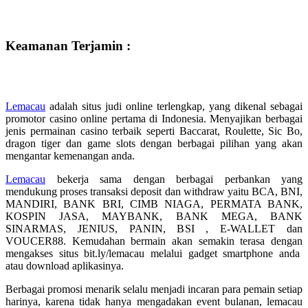
Keamanan Terjamin :
Lemacau
adalah situs judi online terlengkap, yang dikenal sebagai
promotor casino online pertama di Indonesia. Menyajikan berbagai
jenis permainan casino terbaik seperti Baccarat, Roulette, Sic Bo,
dragon tiger dan game slots dengan berbagai pilihan yang akan
mengantar kemenangan anda.
Lemacau
bekerja sama dengan berbagai perbankan yang
mendukung proses transaksi deposit dan withdraw yaitu BCA, BNI,
MANDIRI, BANK BRI, CIMB NIAGA, PERMATA BANK,
KOSPIN JASA, MAYBANK, BANK MEGA, BANK
SINARMAS, JENIUS, PANIN, BSI , E-WALLET dan
VOUCER88. Kemudahan bermain akan semakin terasa dengan
mengakses situs bit.ly/lemacau melalui gadget smartphone anda
atau download aplikasinya.
Berbagai promosi menarik selalu menjadi incaran para pemain setiap
harinya, karena tidak hanya mengadakan event bulanan, lemacau