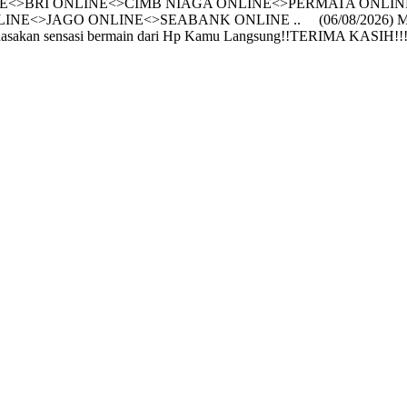
NE<>BRI ONLINE<>CIMB NIAGA ONLINE<>PERMATA ONL
NLINE<>JAGO ONLINE<>SEABANK ONLINE ..
(06/08/2026)
M
 Rasakan sensasi bermain dari Hp Kamu Langsung!!TERIMA KASIH!!