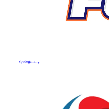
Spadegaming