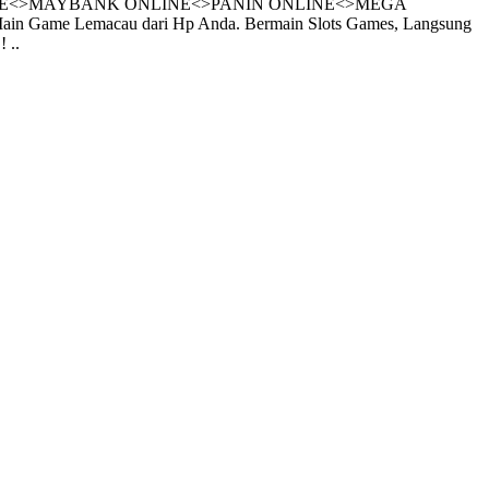
INE<>MAYBANK ONLINE<>PANIN ONLINE<>MEGA
ain Game Lemacau dari Hp Anda. Bermain Slots Games, Langsung
!! ..