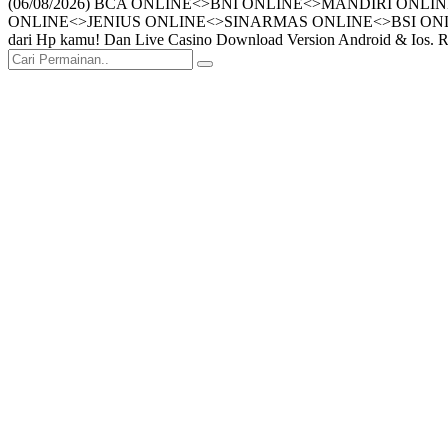
(06/08/2026)
BCA ONLINE<>BNI ONLINE<>MANDIRI ONLI
ONLINE<>JENIUS ONLINE<>SINARMAS ONLINE<>BSI O
dari Hp kamu! Dan Live Casino Download Version Android & Ios.