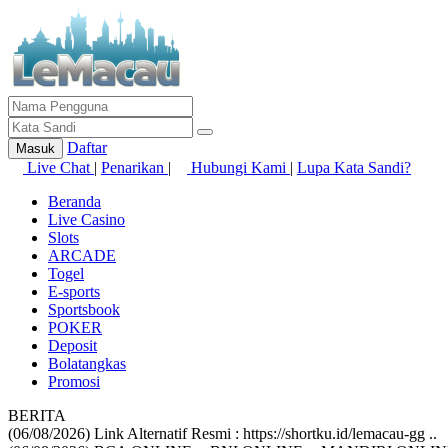
Daftar
Masuk
Live Chat
|
Penarikan
|
Hubungi Kami
|
Lupa Kata Sandi?
Beranda
Live Casino
Slots
ARCADE
Togel
E-sports
Sportsbook
POKER
Deposit
Bolatangkas
Promosi
BERITA
(06/08/2026)
Link Alternatif Resmi : https://shortku.id/lemacau-gg 