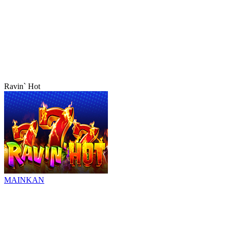
Ravin` Hot
MAINKAN