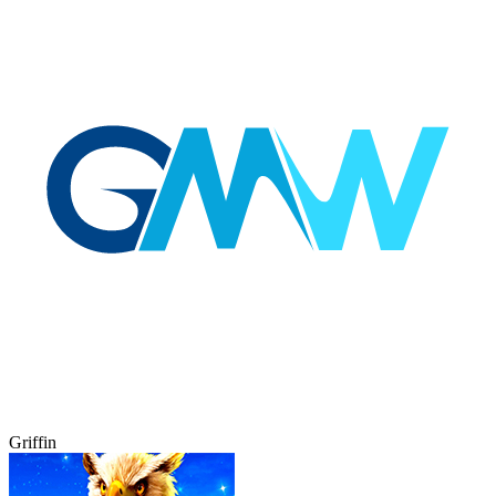
Griffin