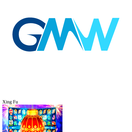
Xing Fu