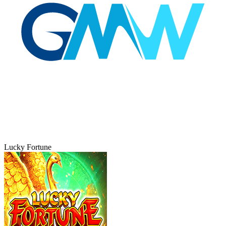
Lucky Fortune