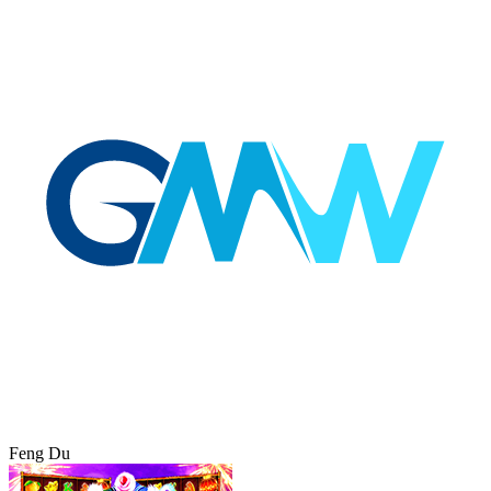
Feng Du