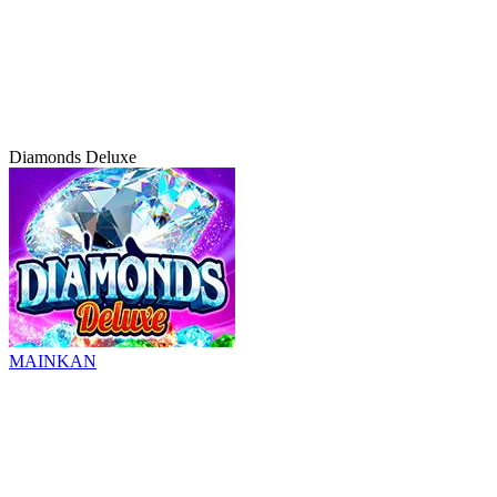
Diamonds Deluxe
MAINKAN