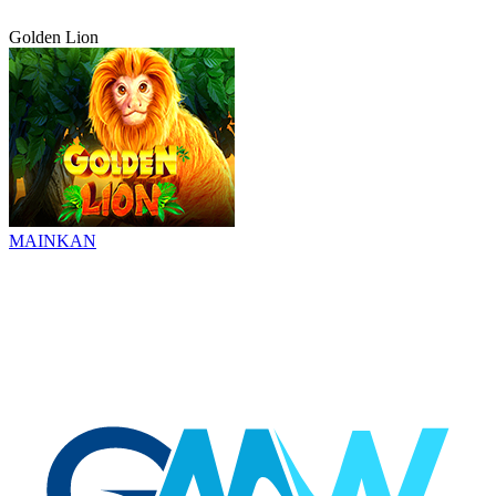
Golden Lion
MAINKAN