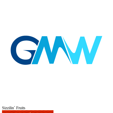
Sizzilin` Fruits