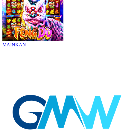
MAINKAN