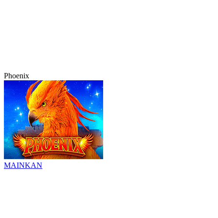
Phoenix
MAINKAN