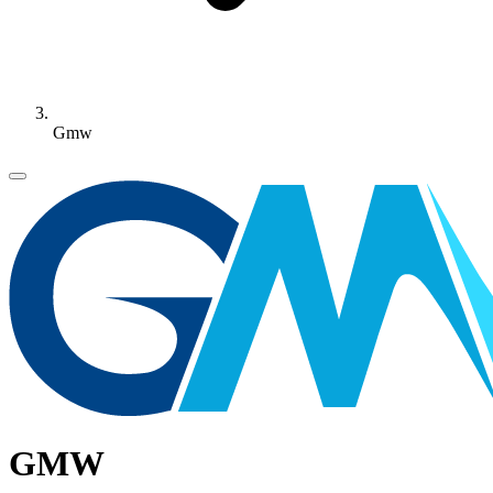
Gmw
GMW