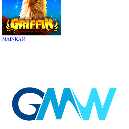
MAINKAN